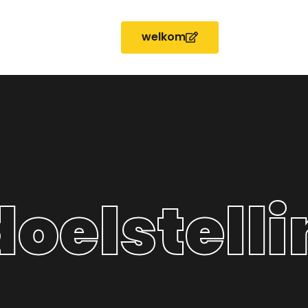
welkom
elstelli