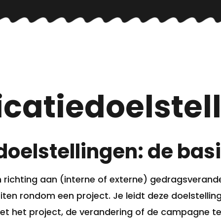
atiedoelstell
elstellingen: de bas
 richting aan (interne of externe) gedragsvera
en rondom een project. Je leidt deze doelstellinge
oet het project, de verandering of de campagne t