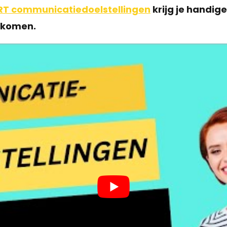
T communicatiedoelstellingen
krijg je handig
e komen.