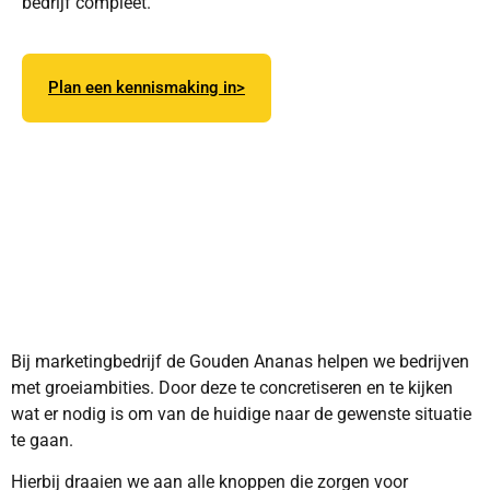
bedrijf compleet.
Plan een kennismaking in>
En ontdek hoe marketingbedrijf de Gouden Ananas je
marketing helpt professionaliseren. Van b2b
marketingstrategieën
,
marketingworkshops
tot een
hands-on
marketingabonnement
.
Bij marketingbedrijf de Gouden Ananas helpen we bedrijven
met groeiambities. Door deze te concretiseren en te kijken
wat er nodig is om van de huidige naar de gewenste situatie
te gaan.
Hierbij draaien we aan alle knoppen die zorgen voor